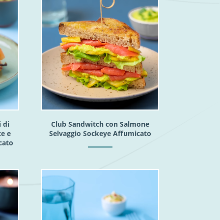
 di
Club Sandwitch con Salmone
te e
Selvaggio Sockeye Affumicato
cato