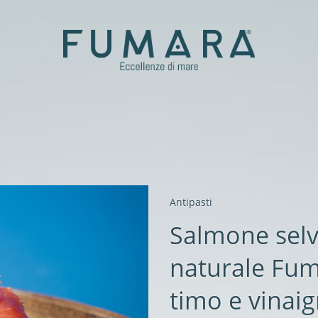
ti
ale
Gourmet
Antipasti
er
Salmone selv
aromatizzati
naturale Fum
timo e vinaig