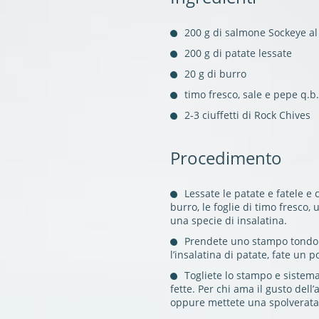
200 g di salmone Sockeye a
200 g di patate lessate
20 g di burro
timo fresco, sale e pepe q.b.
2-3 ciuffetti di Rock Chives
Procedimento
Lessate le patate e fatele e 
burro, le foglie di timo fresco,
una specie di insalatina.
Prendete uno stampo tondo d
l’insalatina di patate, fate un p
Togliete lo stampo e sistema
fette. Per chi ama il gusto dell’
oppure mettete una spolverata