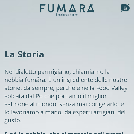
Ita
Eng
la collezione
Affumicati
il nostro metodo
La Storia
Al naturale
le ricette
Sapori Gourmet
la storia
Fishburger
Nel dialetto parmigiano, chiamiamo la
nebbia fumära. È un ingrediente delle nostre
Sashimi aromatizzati
magazine
storie, da sempre, perché è nella Food Valley
benefici nutrizionali
solcata dal Po che portiamo il miglior
shop
salmone al mondo, senza mai congelarlo, e
lo lavoriamo a mano, da esperti artigiani del
gusto.