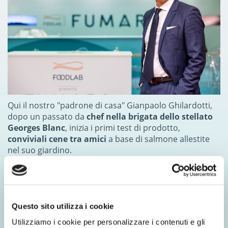
Qui il nostro "padrone di casa" Gianpaolo Ghilardotti,
dopo un passato da
chef nella brigata dello stellato
Georges Blanc
, inizia i primi test di prodotto,
conviviali cene tra amici
a base di salmone allestite
nel suo giardino.
È per loro che lo chef cucina e
costruisce un forno
speciale
per ottenere un'affumicatura diversa da tutte
le altre, e dosa legni e tempi sino a raggiungere un
gusto rotondo, italiano. Stellato.
Questo sito utilizza i cookie
La ricerca d’eccellenza si fa poi impresa
insieme con i
Utilizziamo i cookie per personalizzare i contenuti e gli