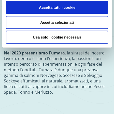
Accetta tutti i cookie
In
25 anni
noi di FoodLab abbiamo
affinato il metodo
per ottenere un salmone affumicato dal gusto e
Accetta selezionati
dall'aspetto irresistibili
: selezioniamo il miglior pesce
dei mari del Nord e lo lavoriamo artigianalmente, alla
ricerca del perfetto equilibrio che sappia esaltarne
Usa solo i cookie necessari
sapore e texture.
Nel 2020 presentiamo Fumara
, la sintesi del nostro
lavoro: dentro ci sono l'esperienza, la passione, un
intenso percorso di sperimentazioni e ogni fase del
metodo FoodLab. Fumara è dunque una preziosa
gamma di salmoni Norvegese, Scozzese e Selvaggio
Sockeye affumicati, al naturale, aromatizzati, e una
linea di cotti al vapore in cui includiamo anche Pesce
Spada, Tonno e Merluzzo.