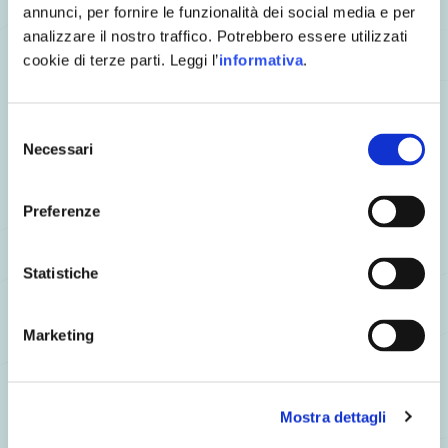
fratelli di Gianpaolo, Francesco ed Elisabetta, e nulla è
annunci, per fornire le funzionalità dei social media e per
cambiato da allora: ogni volta che un Fumara viene
analizzare il nostro traffico. Potrebbero essere utilizzati
lavorato, affumicato, servito, è come se fosse destinato
cookie di terze parti. Leggi l’
informativa
.
agli amici di un tempo, nella cordialità di un giardino
della Bassa Parmense.
Selezione
Il Percorso
Necessari
del
consenso
Preferenze
Statistiche
Marketing
Mostra dettagli