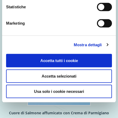
Statistiche
Fishburger di Merluzzo al naturale con Panino al sesamo,
Verdure glassate e Mayo allo zenzero
Marketing
Mostra dettagli
Accetta tutti i cookie
Accetta selezionati
Usa solo i cookie necessari
Cuore di Salmone affumicato con Crema di Parmigiano