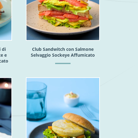
 di
Club Sandwitch con Salmone
te e
Selvaggio Sockeye Affumicato
cato