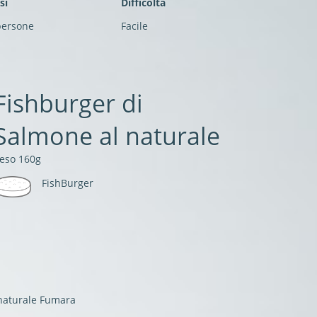
si
Difficoltà
persone
Facile
Fishburger di
Salmone al naturale
eso 160g
FishBurger
 naturale Fumara