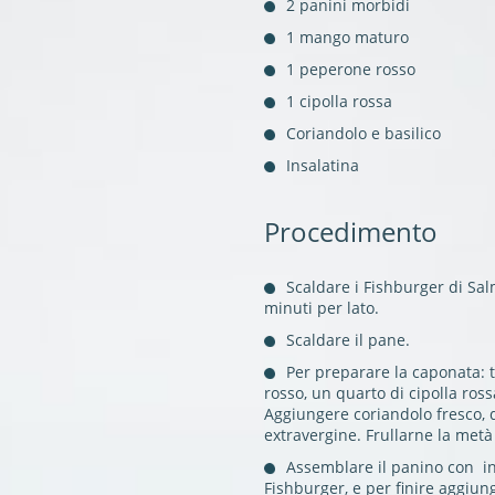
2 panini morbidi
1 mango maturo
1 peperone rosso
1 cipolla rossa
Coriandolo e basilico
Insalatina
Procedimento
Scaldare i Fishburger di Sa
minuti per lato.
Scaldare il pane.
Per preparare la caponata: 
rosso, un quarto di cipolla ross
Aggiungere coriandolo fresco, qu
extravergine. Frullarne la metà 
Assemblare il panino con ins
Fishburger, e per finire aggiu