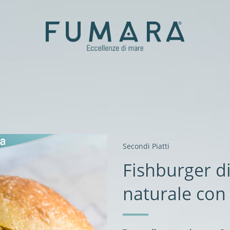
ti
ale
Gourmet
Secondi Piatti
er
Fishburger d
aromatizzati
naturale con