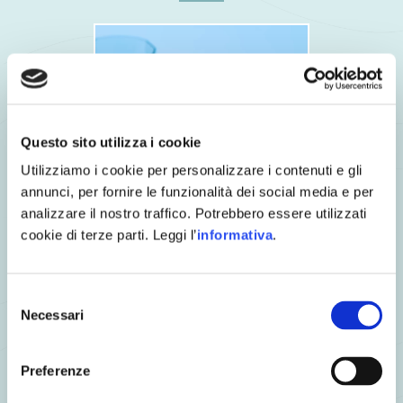
Questo sito utilizza i cookie
Utilizziamo i cookie per personalizzare i contenuti e gli
annunci, per fornire le funzionalità dei social media e per
analizzare il nostro traffico. Potrebbero essere utilizzati
cookie di terze parti. Leggi l’
informativa
.
Selezione
Necessari
Fishburger di Merluzzo al naturale con Panino al sesamo,
del
Verdure glassate e Mayo allo zenzero
consenso
Preferenze