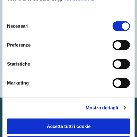
Selezione
Necessari
del
Ho letto l'
informativa
consenso
Acconsento all’invio di newsletter
Preferenze
Statistiche
Marketing
Mostra dettagli
Iscriviti alla newsletter
Accetta tutti i cookie
Hai uno spirito gourmet?