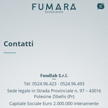
Ita
Eng
la collezione
Affumicati
il nostro metodo
Contatti
Al naturale
le ricette
Sapori Gourmet
la storia
Fishburger
Sashimi aromatizzati
magazine
benefici nutrizionali
Foodlab S.r.l.
shop
Tel: 0524.96.423 - 0524.96.493
Sede legale in Strada Provinciale n. 97 – 43016
Polesine Zibello (Pr)
Capitale Sociale Euro 2.000.000 interamente